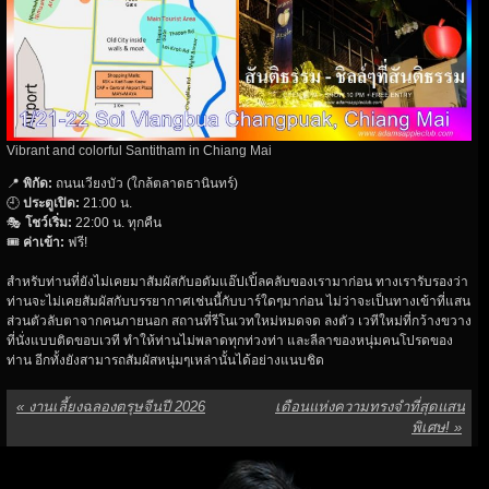
Vibrant and colorful Santitham in Chiang Mai
📍
พิกัด
:
ถนนเวียงบัว (ใกล้ตลาดธานินทร์)
🕘
ประตูเปิด
:
21:00 น.
🎭
โชว์เริ่ม
:
22:00 น. ทุกคืน
🎟
ค่าเข้า
:
ฟรี!
สำหรับท่านที่ยังไม่เคยมาสัมผัสกับอดัมแอ๊ปเปิ้ลคลับของเรามาก่อน ทางเรารับรองว่า
ท่านจะไม่เคยสัมผัสกับบรรยากาศเช่นนี้กับบาร์ใดๆมาก่อน ไม่ว่าจะเป็นทางเข้าที่แสน
ส่วนตัวลับตาจากคนภายนอก สถานที่รีโนเวทใหม่หมดจด ลงตัว เวทีใหม่ที่กว้างขวาง
ที่นั่งแบบติดขอบเวที ทำให้ท่านไม่พลาดทุกท่วงท่า และลีลาของหนุ่มคนโปรดของ
ท่าน อีกทั้งยังสามารถสัมผัสหนุ่มๆเหล่านั้นได้อย่างแนบชิด
«
งานเลี้ยงฉลองตรุษจีนปี 2026
เดือนแห่งความทรงจำที่สุดแสน
พิเศษ!
»