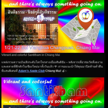
Vibrant and colorful Santitham in Chiang Mai
แหล่งรวมความบันเทิงระดับโลกใจกลางเมืองสันติธัม – หลังจากเที่ยวชมวัดที่งดงาม
และตลาดที่คึกคักในเชียงใหม่มาทั้งวันแล้ว 🌹 เราขอแนะนำให้คุณมาปิดท้ายค่ำคืน
ที่แสนพิเศษที่
Adam’s Apple Club
Chiang Mai
! 🍎✨