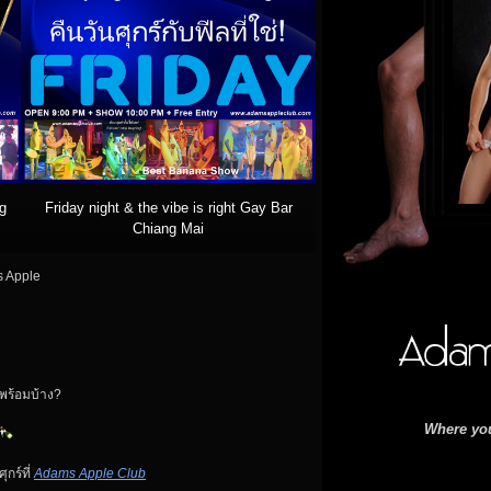
g
Friday night & the vibe is right Gay Bar
Chiang Mai
ms Apple
รพร้อมบ้าง?
Where you
ุกร์ที่
Adams Apple Club