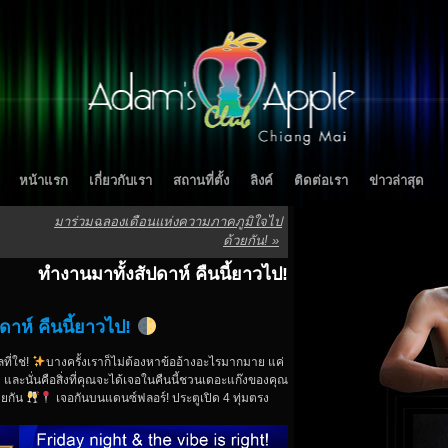
หน้าแรก
เกี่ยวกับเรา
สถานที่ตั้ง
ลิงค์
ติดต่อเรา
ข่าวล่าสุด
มาร่วมฉลองเดือนแห่งความภาคภูมิใจไป
ด้วยกัน!
»
ทำงานมาทั้งสัปดาห์ คืนนี้ยาวไป!
ดาห์ คืนนี้ยาวไป!
ที่ใช่!
บางครั้งเราก็ไม่ต้องหาข้ออ้างอะไรมากมาย แค่
ัว… และนั่นคือสิ่งที่คุณจะได้เจอในคืนนี้ชวนเดอะแก๊งของคุณ
วยกัน
เจอกันบนแดนซ์ฟลอร์! ประตูเปิด 4 ทุ่มตรง