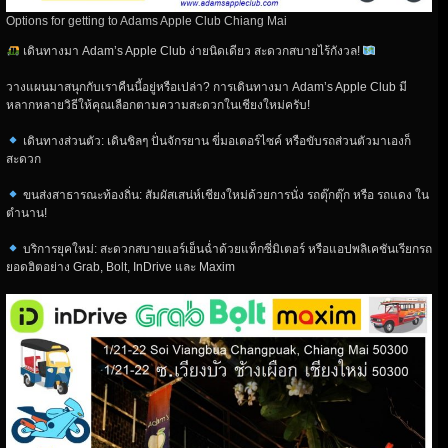
Options for getting to Adams Apple Club Chiang Mai
เดินทางมา Adam’s Apple Club ง่ายนิดเดียว สะดวกสบายไร้กังวล!
วางแผนมาสนุกกับเราคืนนี้อยู่หรือเปล่า? การเดินทางมา Adam’s Apple Club มี
หลากหลายวิธีให้คุณเลือกตามความสะดวกในเชียงใหม่ครับ!
เดินทางส่วนตัว: เดินชิลๆ ปั่นจักรยาน ขี่มอเตอร์ไซค์ หรือขับรถส่วนตัวมาเองก็
สะดวก
ขนส่งสาธารณะท้องถิ่น: สัมผัสเสน่ห์เชียงใหม่ด้วยการนั่ง รถตุ๊กตุ๊ก หรือ รถแดง ใน
ตำนาน!
บริการยุคใหม่: สะดวกสบายแอร์เย็นฉ่ำด้วยแท็กซี่มิเตอร์ หรือแอปพลิเคชันเรียกรถ
ยอดฮิตอย่าง Grab, Bolt, InDrive และ Maxim