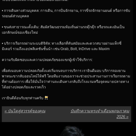
• การเดินทางส่วนบุคคล: การเดิน, การปั่นจักรยาน, การขี่รถจักรยานยนต์ หรือการขับ
รถยนต์ส่วนบุคคล
• ขนส่งสาธารณะดั้งเดิม: สัมผัสวัฒนธรรมท้องถิ่นผ่านรถตุ๊กตุ๊ก หรือรถแดงอันเป็น
เอกลักษณ์ของเชียงใหม่
• บริการเรียกรถผ่านระบบดิจิทัล: ทางเลือกที่ทันสมัยและสะดวกสบายผ่านแท็กซี่
มิเตอร์ รวมถึงแอปพลิเคชันชั้นนำ เช่น Grab, Bolt, InDrive และ Maxim
ความรับผิดชอบและความปลอดภัยของแขกผู้เข้าใช้บริการ:
เพื่อส่งมอบความปลอดภัยตั้งแต่เริ่มจนจบการบริการ เรายินดีมอบ บริการจองยาน
พาหนะขากลับออนไลน์ให้ฟรี โดยทีมงานของเราจะช่วยประสานงานการเรียกรถตาม
ที่ท่านต้องการ เพื่อให้มั่นใจว่าท่านจะเดินทางกลับถึงโรงแรมหรือจุดหมายปลายทาง
ได้อย่างปลอดภัยและรวดเร็ว
เรายินดีต้อนรับทุกท่านครับ
«
บันไดสู่สวรรค์ของคุณ
บันทึกความทรงจำเดือนพฤษภาคม
2026
»