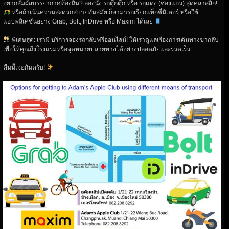
อยากสัมผัสบรรยากาศท้องถิ่น? ลองนั่ง รถตุ๊กตุ๊ก หรือ รถแดง (ซองแถว) สุดคลาสสิก!
หรือถ้าเน้นความสะดวกสบายทันสมัย ก็สามารถเรียกแท็กซี่มิเตอร์ หรือใช้
แอปพลิเคชันอย่าง Grab, Bolt, InDrive หรือ Maxim ได้เลย
พิเศษสุด: เรามี บริการจองรถกลับฟรีออนไลน์! ให้เราดูแลเรื่องการเดินทางขากลับ
เพื่อให้คุณถึงโรงแรมหรือจุดหมายปลายทางได้อย่างปลอดภัยและรวดเร็ว
คืนนี้เจอกันครับ!