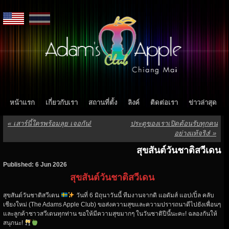
หน้าแรก
เกี่ยวกับเรา
สถานที่ตั้ง
ลิงค์
ติดต่อเรา
ข่าวล่าสุด
«
เสาร์นี้ใครพร้อมลุย เจอกัน!
ประตูของเราเปิดต้อนรับทุกคน
อย่างแท้จริง!
»
สุขสันต์วันชาติสวีเดน
Published: 6 Jun 2026
สุขสันต์วันชาติสวีเดน
สุขสันต์วันชาติสวีเดน
วันที่ 6 มิถุนาวันนี้ ทีมงานจากดิ แอดัมส์ แอปเปิ้ล คลับ
เชียงใหม่ (The Adams Apple Club) ขอส่งความสุขและความปรารถนาดีไปยังเพื่อนๆ
และลูกค้าชาวสวีเดนทุกท่าน ขอให้มีความสุขมากๆ ในวันชาติปีนี้นะคะ! ฉลองกันให้
สนุกนะ!