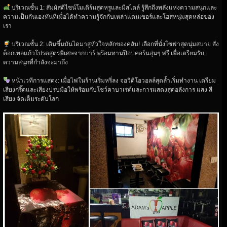
บริเวณชั้น 1: สัมผัสดีไซน์โมเดิร์นสุดหรูและมีสไตล์ รู้สึกถึงพลังแห่งความสนุกและ
ความเป็นกันเองทันทีเมื่อได้ทำความรู้จักกับเหล่าแดนเซอร์และโฮสหนุ่มสุดหล่อของ
เรา
บริเวณชั้น 2: เดินขึ้นบันไดมาสู่หัวใจหลักของคลับ! เลือกที่นั่งโซฟาสุดนุ่มสบาย สั่ง
ค็อกเทลแก้วโปรดสูตรพิเศษจากบาร์ พร้อมทานป๊อปคอร์นอุ่นๆ ฟรี เพื่อเตรียมรับ
ความสนุกที่กำลังจะมาถึง
หน้าเวทีการแสดง: เมื่อไฟในร้านเริ่มหรี่ลง จอวิดีโอวอลล์สุดล้ำเริ่มทำงาน เตรียม
เสียงกรี๊ดและเสียงปรบมือให้พร้อมกับโชว์คาบาเร่ต์และการแสดงสุดอลังการ แสง สี
เสียง จัดเต็มระดับโลก