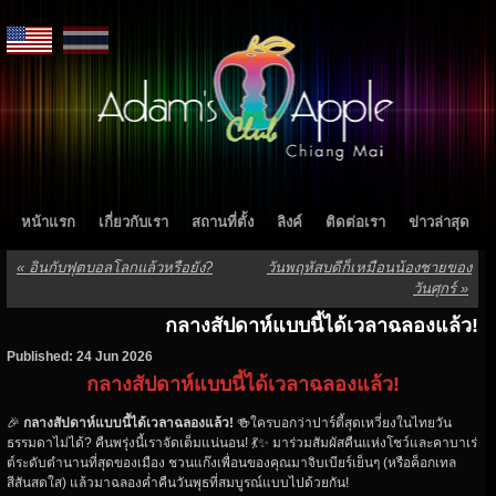
หน้าแรก
เกี่ยวกับเรา
สถานที่ตั้ง
ลิงค์
ติดต่อเรา
ข่าวล่าสุด
«
อินกับฟุตบอลโลกแล้วหรือยัง?
วันพฤหัสบดีก็เหมือนน้องชายของ
วันศุกร์
»
กลางสัปดาห์แบบนี้ได้เวลาฉลองแล้ว!
Published: 24 Jun 2026
กลางสัปดาห์แบบนี้ได้เวลาฉลองแล้ว!
🎉
กลางสัปดาห์แบบนี้ได้เวลาฉลองแล้ว!
🍻ใครบอกว่าปาร์ตี้สุดเหวี่ยงในไทยวัน
ธรรมดาไม่ได้? คืนพรุ่งนี้เราจัดเต็มแน่นอน! 💃✨ มาร่วมสัมผัสคืนแห่งโชว์และคาบาเร่
ต์ระดับตำนานที่สุดของเมือง ชวนแก๊งเพื่อนของคุณมาจิบเบียร์เย็นๆ (หรือค็อกเทล
สีสันสดใส) แล้วมาฉลองค่ำคืนวันพุธที่สมบูรณ์แบบไปด้วยกัน!