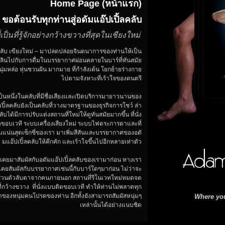
Home Page (หน้าแรก)
ขอต้อนรับทุกท่านสู่อดัมแอ๊ปเปิ้ลคลับ
่เป็นที่รู้จักอย่างกว้างขวางที่สุดในเชียงใหม่
ลคลับ เฃียงใหม่ – มาปลดปล่อยจินตนาการของท่านให้เป็น
พลินไปกับการดื่มในบรรยากาศผ่อนคลายในบาร์ที่ทันสมัย
ุ่มหล่อ หุ่นชวนฝัน มากมาย ที่กำลังเต้น โยกย้ายร่างกาย
ไปตามจังหวะที่เร้าใจของดนตรี
เป็นหนึ่งในคลับที่มีชื่อเสียงและเปิดบริการมายาวนานของ
เปิ้ลคลับยังเป็นคลับที่วางมาตรฐานของธุรกิจการโชว์ ล่า
ลับได้มีการปรับแต่งสถานที่ใหม่ให้ดูทันสมัยมากขึ้น ที่นั่ง
ิดขอบเวที ระบบเครื่องเสียงใหม่ ระบบไฟตระการตาและที่
่มแน่นสุดเซ็กซี่ของเรา มาเพิ่มสีสันและบรรยากาศของอดั
มแอ๊ปเปิ้ลคลับให้คึกคัก และเร้าใจขึ้นไปอีกหลายเท่าตัว
ม่เคยมาสัมผัสกับอดัมแอ๊ปเปิ้ลคลับของเรามาก่อน ทางเรา
เคยสัมผัสกับบรรยากาศเช่นนี้กับบาร์ใดๆมาก่อน ไม่ว่าจะ
นส่วนตัวลับตาจากคนภายนอก สถานที่รีโนเวทใหม่หมดจด
ที่กว้างขวาง ที่นั่งแบบติดขอบเวที ทำให้ท่านไม่พลาดทุก
ลาของหนุ่มคนโปรดของท่าน อีกทั้งยังสามารถสัมผัสหนุ่มๆ
Where you
เหล่านั้นได้อย่างแนบชิด