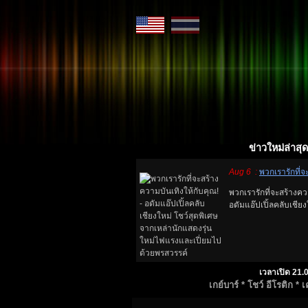
ข่าวใหม่ล่าสุ
Aug 6 :
พวกเรารักที่จ
พวกเรารักที่จะสร้างคว
อดัมแอ๊ปเปิ้ลคลับเชีย
เวลาเปิด 21.0
เกย์บาร์ * โชว์ อีโรติก * 