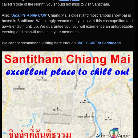
called “Rose of the North”, you should not miss to visit Santitham.
Also, “
Adam’s Apple Club
” Chiang Mai’s oldest and most famous show bar is
based in Santitham. We strongly recommend you to visit this cosmopolitan and
gay-friendly nightclub. We guarantee you; you will experience an unforgettable
evening and this will remain in your memories.
We cannot recommend visiting here enough:
WELCOME to Santitham
!