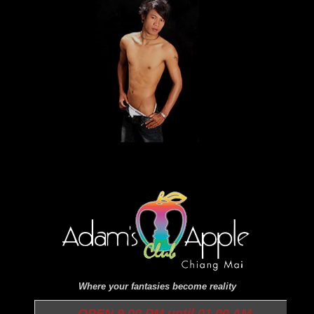
Where your fantasies become reality
OPEN 9.00 PM until 01.00 AM