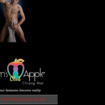
ur fantasies become reality
9.00 PM until 01.00 AM