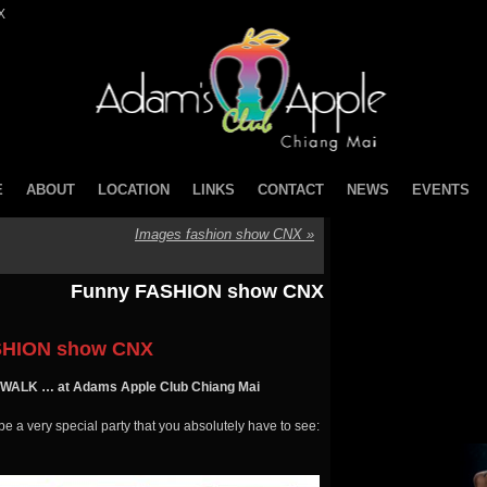
X
E
ABOUT
LOCATION
LINKS
CONTACT
NEWS
EVENTS
Images fashion show CNX
»
Funny FASHION show CNX
SHION show CNX
ATWALK
… at Adams Apple Club Chiang Mai
 be a very special party that you absolutely have to see: