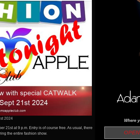
st 2024
Where yo
r 21st at 9 p.m. Entry is of course free. As usual, there
OPEN 
ring the entire fashion show.