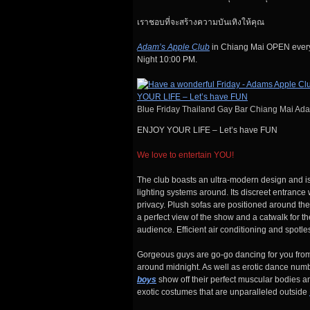
เราชอบที่จะสร้างความบันเทิงให้คุณ
Adam’s Apple Club
in Chiang Mai OPEN ever
Night 10:00 PM.
Blue Friday Thailand Gay Bar Chiang Mai Ad
ENJOY YOUR LIFE – Let’s have FUN
We love to entertain YOU!
The club boasts an ultra-modern design and i
lighting systems around. Its discreet entranc
privacy. Plush sofas are positioned around th
a perfect view of the show and a catwalk for 
audience. Efficient air conditioning and spo
Gorgeous guys are go-go dancing for you from 
around midnight. As well as erotic dance nu
boys
show off their perfect muscular bodies an
exotic costumes that are unparalleled outside