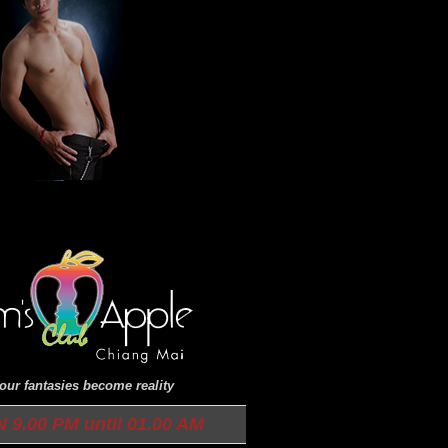
ur fantasies become reality
9.00 PM until 01.00 AM