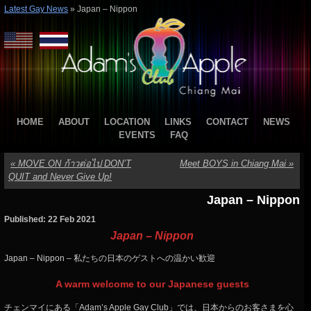
Latest Gay News
»
Japan – Nippon
HOME
ABOUT
LOCATION
LINKS
CONTACT
NEWS
EVENTS
FAQ
«
MOVE ON ก้าวต่อไป DON’T
Meet BOYS in Chiang Mai
»
QUIT and Never Give Up!
Japan – Nippon
Published: 22 Feb 2021
Japan – Nippon
Japan – Nippon – 私たちの日本のゲストへの温かい歓迎
A warm welcome to our Japanese guests
チェンマイにある「Adam’s Apple Gay Club」では、日本からのお客さまを心