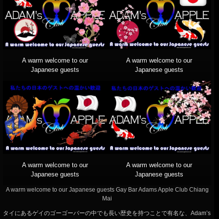
A warm welcome to our
A warm welcome to our
Japanese guests
Japanese guests
A warm welcome to our
A warm welcome to our
Japanese guests
Japanese guests
A warm welcome to our Japanese guests Gay Bar Adams Apple Club Chiang
Mai
タイにあるゲイのゴーゴーバーの中でも長い歴史を持つことで有名な、Adam’s