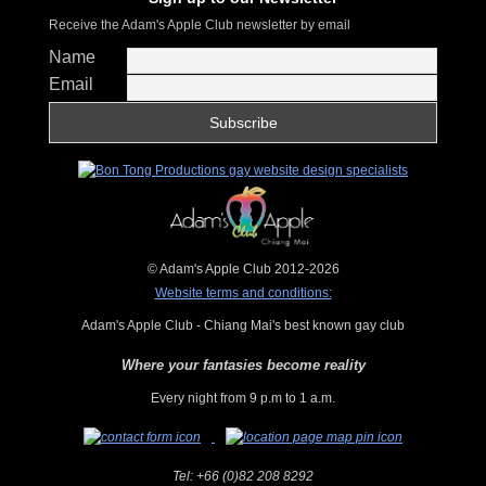
Receive the Adam's Apple Club newsletter by email
Name
Email
© Adam's Apple Club 2012-2026
Website terms and conditions:
Adam's Apple Club - Chiang Mai's best known gay club
Where your fantasies become reality
Every night from 9 p.m to 1 a.m.
Tel:
+66 (0)82 208 8292