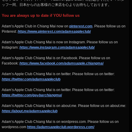
ッフ一同、日本からのお客様のご来店を心よりお待ちしております。
You are always up to date if YOU follow us
Adam’s Apple Club in Chiang Mai now on
pinterest.com
. Please follow us on
Pinterest:
h
ttps://www.pinterest.com/adamsappleclub/
Adam’s Apple Club Chiang Mai is now on Instagram. Please follow us on
Instagram:
https://www.instagram.com/adamsapplecl
ub/
Adam’s Apple Club Chiang Mai is on Facebook. Please follow us on
Facebook:
https://www.facebook.com/adamsapple.chiangmai
Adam’s Apple Club Chiang Mai is on twitter. Please follow us on twitter:
https://twitter.com/adamsappleclu
b
Adam’s Apple Club Chiang Mai is on twitter. Please follow us on twitter:
https://twitter.com/gaybarchiangmai
Adam’s Apple Club Chiang Mai is on about.me. Please follow us on about.me:
https://about.me/adamsappleclub
Adam’s Apple Club Chiang Mai is on wordpress.com. Please follow us on
wordpress.com
https://
adamsappleclub
.wordpress.com/