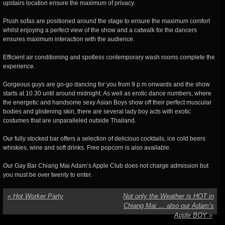
upstairs location ensure the maximum of privacy.
Plush sofas are positioned around the stage to ensure the maximum comfort
whilst enjoying a perfect view of the show and a catwalk for the dancers
ensures maximum interaction with the audience.
Efficient air conditioning and spotless contemporary wash rooms complete the
experience.
Gorgeous guys are go-go dancing for you from 9 p.m onwards and the show
starts at 10.30 until around midnight. As well as erotic dance numbers, where
the energetic and handsome sexy Asian Boys show off their perfect muscular
bodies and glistening skin, there are several lady boy acts with exotic
costumes that are unparalleled outside Thailand.
Our fully stocked bar offers a selection of delicious cocktails, ice cold beers
whiskies, wine and soft drinks. Free popcorn is also available.
Our Gay Bar Chiang Mai Adam’s Apple Club does not charge admission but
you must be over twenty to enter.
«
Hot Worker Party
Not only the Weather is HOT in
Chiang Mai … also our Adam’s
Apple BOY
»