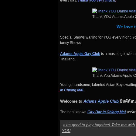
every day.
Thank you very much
.
Thank YOU Adams Apple C
We love t
Special Shows waiting for YOU every night. Y
fancy Shows.
Adams Apple Gay Club
is a must to go, when
Thailand.
Thank You Adams Apple C
Young, handsome, talented Asian Boys waiti
in Chiang Mai
.
Welcome to
Adams Apple Club
ยินดีต้อนร
The best-known
Gay Bar in Chiang Mai
บาร์เกย
«
Its good to play together! Take me with
YOU