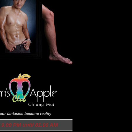
ur fantasies become reality
9.00 PM until 01.00 AM