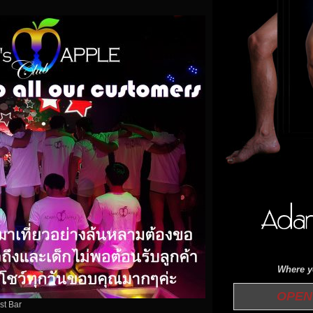
Where yo
OPEN 
st Bar